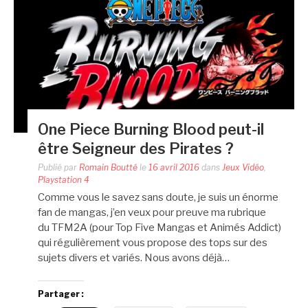
One Piece Burning Blood peut-il
être Seigneur des Pirates ?
Publié par
Romain Boutté
le
16 avril 2016
dans
Jeux Vidéo
,
Playstation 4
Comme vous le savez sans doute, je suis un énorme
fan de mangas, j’en veux pour preuve ma rubrique
du TFM2A (pour Top Five Mangas et Animés Addict)
qui régulièrement vous propose des tops sur des
sujets divers et variés. Nous avons déjà…
Partager :