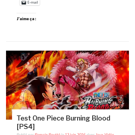
E-mail
J’aime ça :
Test One Piece Burning Blood
[PS4]
Publié par
Romain Boutté
le
12 juin 2016
dans
Jeux Vidéo
,