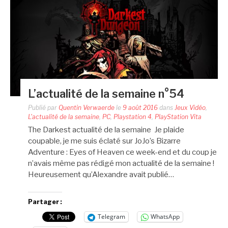
L’actualité de la semaine n°54
Publié par
Quentin Verwaerde
le
9 août 2016
dans
Jeux Vidéo
,
L'actualité de la semaine
,
PC
,
Playstation 4
,
PlayStation Vita
The Darkest actualité de la semaine Je plaide
coupable, je me suis éclaté sur JoJo’s Bizarre
Adventure : Eyes of Heaven ce week-end et du coup je
n’avais même pas rédigé mon actualité de la semaine !
Heureusement qu’Alexandre avait publié…
Partager :
Telegram
WhatsApp