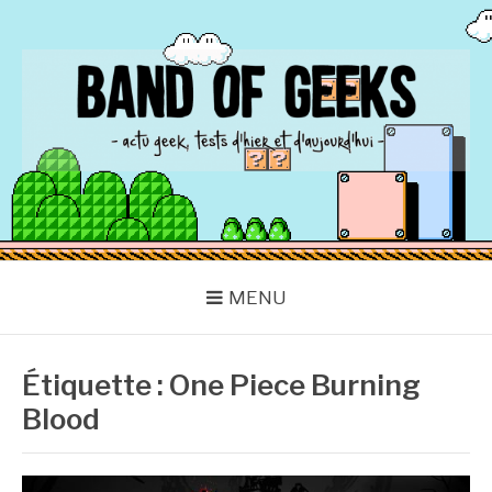
Aller
au
contenu
BAND OF GEEKS
Actu Geek d'hier et d'aujourd'hui
MENU
Étiquette :
One Piece Burning
Blood