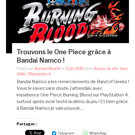
Trouvons le One Piece grâce à
Bandai Namco !
Publié par
Romain Boutté
le
7 juin 2016
dans
Autour du site
,
Jeux
Vidéo
,
Playstation 4
Bandai Namco a les remerciements de Band of Geeks !
Vous le savez sans doute, j’attendais avec
impatience One Piece Burning Blood sur PlayStation 4,
surtout après avoir testé la démo du jeu ! Et bien grâce
à Bandai Namco je vais pouvoir…
Partager :
Telegram
WhatsApp