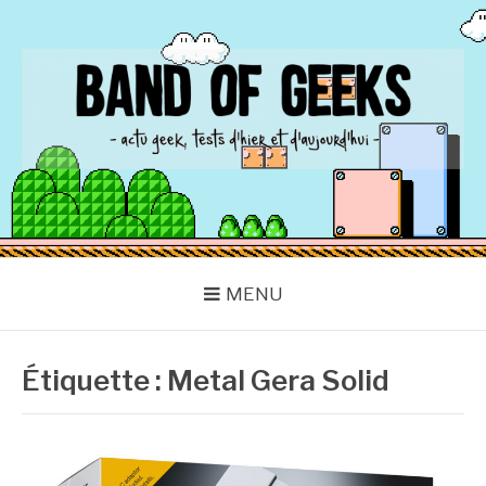
Aller
au
contenu
BAND OF GEEKS
Actu Geek d'hier et d'aujourd'hui
MENU
Étiquette :
Metal Gera Solid