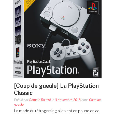
[Coup de gueule] La PlayStation
Classic
Publié par
Romain Boutté
le
3 novembre 2018
dans
Coup de
gueule
La mode du rétrogaming a le vent en poupe en ce