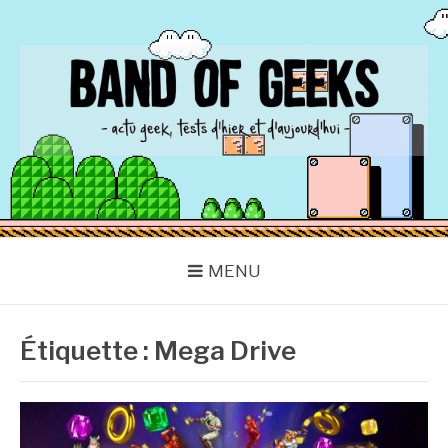
Aller
au
contenu
BAND OF GEEKS
Actu Geek d'hier et d'aujourd'hui
MENU
Étiquette :
Mega Drive