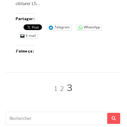
clôturer 15…
Partager :
Telegram
WhatsApp
E-mail
J’aime ça :
Pagination
Page
Page
Page
3
1
2
des
Recherche
publications
pour
: