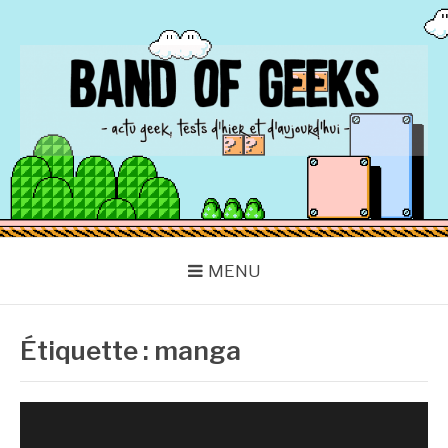
Aller
au
contenu
BAND OF GEEKS
Actu Geek d'hier et d'aujourd'hui
MENU
Étiquette :
manga