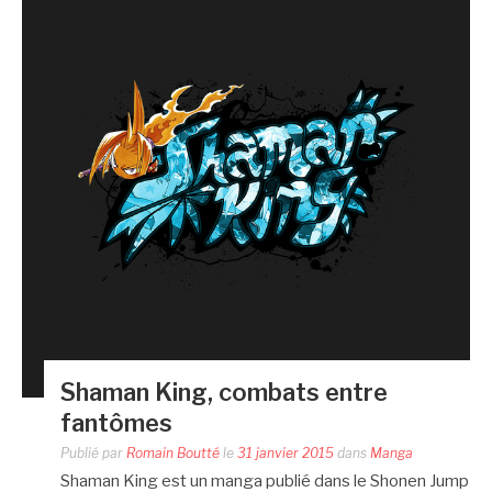
Shaman King, combats entre
fantômes
Publié par
Romain Boutté
le
31 janvier 2015
dans
Manga
Shaman King est un manga publié dans le Shonen Jump