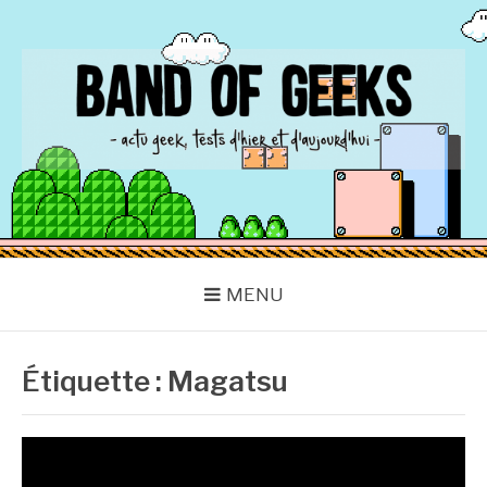
Aller
au
contenu
BAND OF GEEKS
Actu Geek d'hier et d'aujourd'hui
MENU
Étiquette :
Magatsu