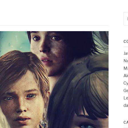
Re
po
:
C
Ja
No
Ma
Ak
Cy
Ge
Le
d
C