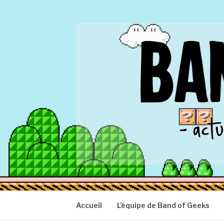
Aller
au
contenu
BAND OF GEEK
Actu Geek d'hier et d'aujourd'hui
Accueil
L’équipe de Band of Geeks