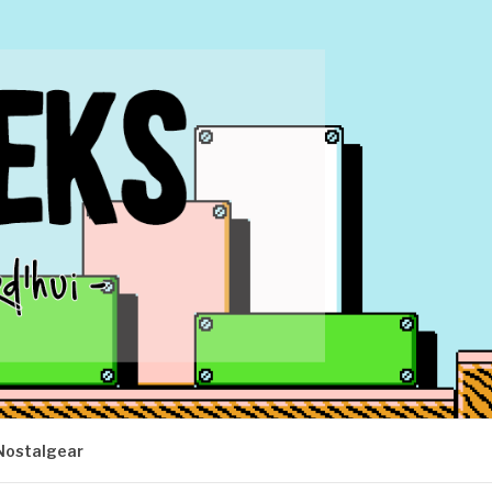
Nostalgear