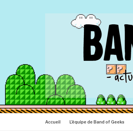
Aller
au
contenu
BAND OF GEEK
Actu Geek d'hier et d'aujourd'hui
Accueil
L’équipe de Band of Geeks