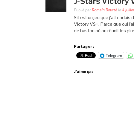
J-Stars Victory 
Publié par
Romain Boutté
le
4 juill
S’il est un jeu que j’attendais
Victory VS+. Parce que oui j’a
de baston où on réunit les pl
Partager :
Telegram
J’aime ça :