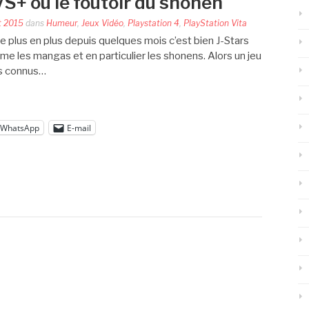
VS+ ou le foutoir du shonen
et 2015
dans
Humeur
,
Jeux Vidéo
,
Playstation 4
,
PlayStation Vita
 de plus en plus depuis quelques mois c’est bien J-Stars
ime les mangas et en particulier les shonens. Alors un jeu
us connus…
WhatsApp
E-mail