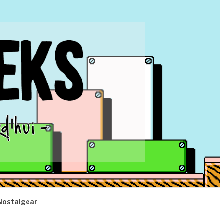
Nostalgear