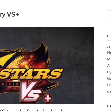
ory VS+
Re
po
:
C
Ja
No
Ma
Ak
Cy
Ge
Le
d
C