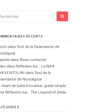
cherche
ur
OMMENTAIRES RÉCENTS
toto
dans
Test de la Gearmaster de
stalgear
rjorie
dans
Nous contacter
iko
dans
Réflexion sur… La N64
ril VENTOLINI
dans
Test de la
armaster de Nostalgear
 chant de Saria à l’ocarina : guide simple
ans
Réflexion sur… The Legend of Zelda
ATÉGORIES