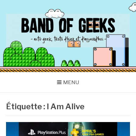
Aller
au
contenu
BAND OF GEEKS
Actu Geek d'hier et d'aujourd'hui
MENU
Étiquette :
I Am Alive