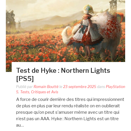
Test de Hyke : Northern Lights
[PS5]
Publié par
Romain Boutté
le
23 septembre 2025
dans
PlayStation
5
,
Tests, Critiques et Avis
A force de courir derrière des titres qui impressionnent
de plus en plus par leur rendu réaliste on en oublierait
presque qu’on peut s’amuser même avec un titre qui
n’est pas un AAA. Hyke : Northern Lights est un titre
au…