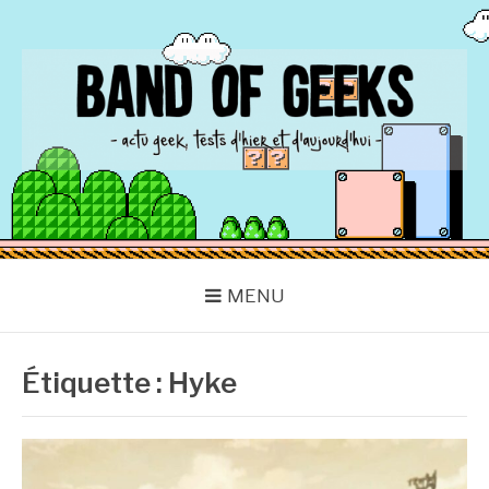
Aller
au
contenu
BAND OF GEEKS
Actu Geek d'hier et d'aujourd'hui
MENU
Étiquette :
Hyke