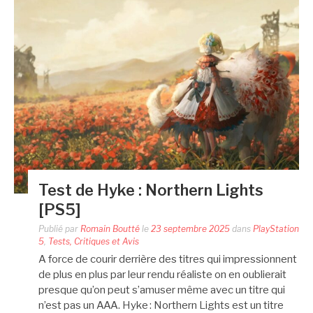
Test de Hyke : Northern Lights
[PS5]
Publié par
Romain Boutté
le
23 septembre 2025
dans
PlayStation
5
,
Tests, Critiques et Avis
A force de courir derrière des titres qui impressionnent
de plus en plus par leur rendu réaliste on en oublierait
presque qu’on peut s’amuser même avec un titre qui
n’est pas un AAA. Hyke : Northern Lights est un titre