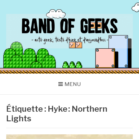
Aller
au
contenu
BAND OF GEEKS
Actu Geek d'hier et d'aujourd'hui
MENU
Étiquette :
Hyke : Northern
Lights