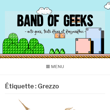
Aller
au
contenu
BAND OF GEEKS
Actu Geek d'hier et d'aujourd'hui
MENU
Étiquette :
Grezzo