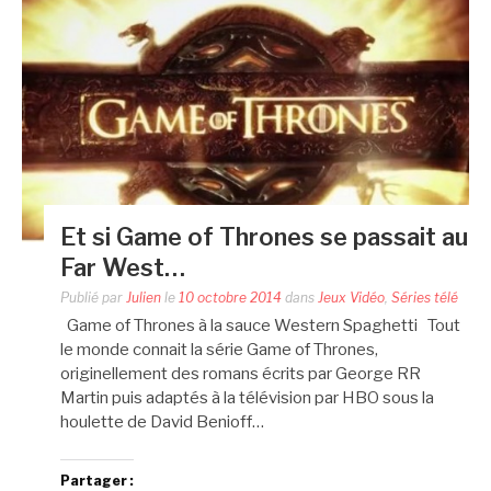
Et si Game of Thrones se passait au
Far West…
Publié par
Julien
le
10 octobre 2014
dans
Jeux Vidéo
,
Séries télé
Game of Thrones à la sauce Western Spaghetti Tout
le monde connait la série Game of Thrones,
originellement des romans écrits par George RR
Martin puis adaptés à la télévision par HBO sous la
houlette de David Benioff…
Partager :