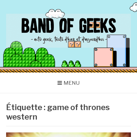
Aller
au
contenu
BAND OF GEEKS
Actu Geek d'hier et d'aujourd'hui
MENU
Étiquette :
game of thrones
western