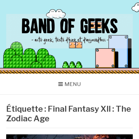
Aller
au
contenu
BAND OF GEEKS
Actu Geek d'hier et d'aujourd'hui
MENU
Étiquette :
Final Fantasy XII : The
Zodiac Age