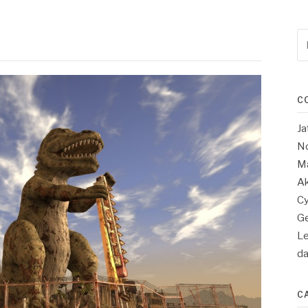
Re
po
:
C
Ja
No
Ma
Ak
Cy
Ge
Le
d
C