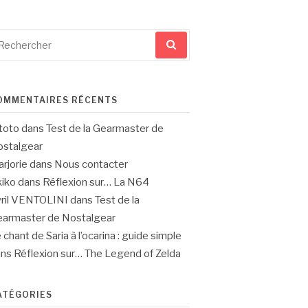
cherche
ur
OMMENTAIRES RÉCENTS
toto
dans
Test de la Gearmaster de
stalgear
rjorie
dans
Nous contacter
iko
dans
Réflexion sur… La N64
ril VENTOLINI
dans
Test de la
armaster de Nostalgear
 chant de Saria à l’ocarina : guide simple
ans
Réflexion sur… The Legend of Zelda
ATÉGORIES