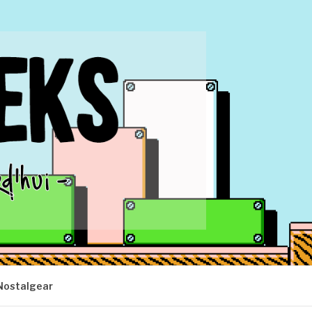
Nostalgear