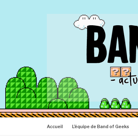
Aller
au
contenu
BAND OF GEEK
Actu Geek d'hier et d'aujourd'hui
Accueil
L’équipe de Band of Geeks