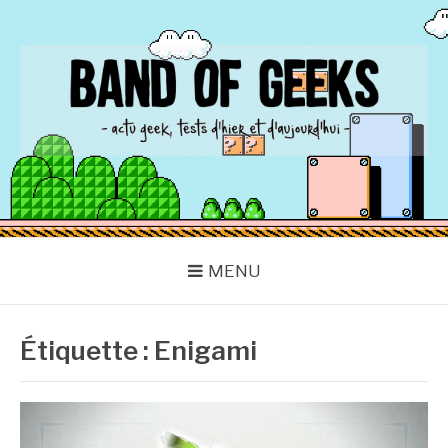
Aller
au
contenu
BAND OF GEEKS
Actu Geek d'hier et d'aujourd'hui
MENU
Étiquette :
Enigami