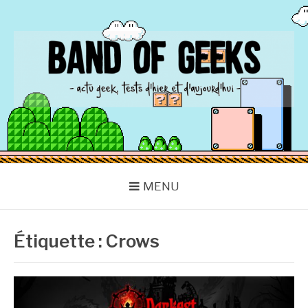
Aller
au
contenu
BAND OF GEEKS
Actu Geek d'hier et d'aujourd'hui
MENU
Étiquette :
Crows