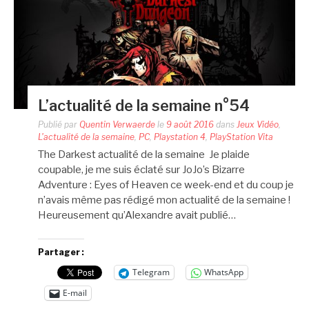
L’actualité de la semaine n°54
Publié par
Quentin Verwaerde
le
9 août 2016
dans
Jeux Vidéo
,
L'actualité de la semaine
,
PC
,
Playstation 4
,
PlayStation Vita
The Darkest actualité de la semaine Je plaide
coupable, je me suis éclaté sur JoJo’s Bizarre
Adventure : Eyes of Heaven ce week-end et du coup je
n’avais même pas rédigé mon actualité de la semaine !
Heureusement qu’Alexandre avait publié…
Partager :
Telegram
WhatsApp
E-mail