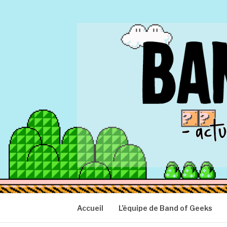
Aller
au
contenu
BAND OF GEEK
Actu Geek d'hier et d'aujourd'hui
Accueil
L’équipe de Band of Geeks