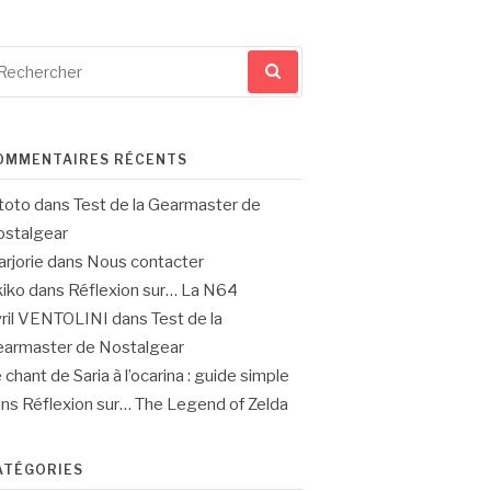
cherche
ur
OMMENTAIRES RÉCENTS
toto
dans
Test de la Gearmaster de
stalgear
rjorie
dans
Nous contacter
iko
dans
Réflexion sur… La N64
ril VENTOLINI
dans
Test de la
armaster de Nostalgear
 chant de Saria à l’ocarina : guide simple
ans
Réflexion sur… The Legend of Zelda
ATÉGORIES