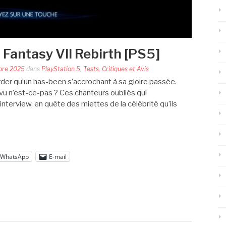
l Fantasy VII Rebirth [PS5]
bre 2025
dans
PlayStation 5
,
Tests, Critiques et Avis
garder qu’un has-been s’accrochant à sa gloire passée.
vu n’est-ce-pas ? Ces chanteurs oubliés qui
nterview, en quête des miettes de la célébrité qu’ils
WhatsApp
E-mail