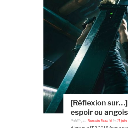
[Réflexion sur…]
espoir ou angois
Publié par
Romain Boutté
le
21 juin
Alors que l’E3 2019 ferme ses 