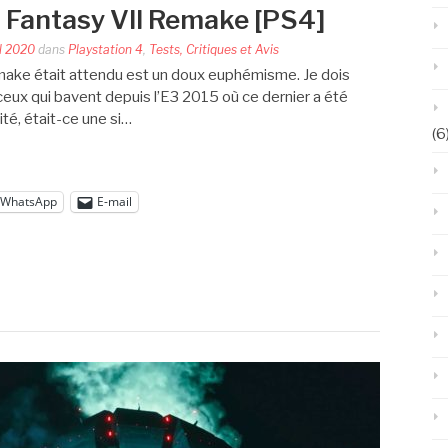
l Fantasy VII Remake [PS4]
il 2020
dans
Playstation 4
,
Tests, Critiques et Avis
emake était attendu est un doux euphémisme. Je dois
e ceux qui bavent depuis l’E3 2015 où ce dernier a été
rité, était-ce une si…
(6
WhatsApp
E-mail