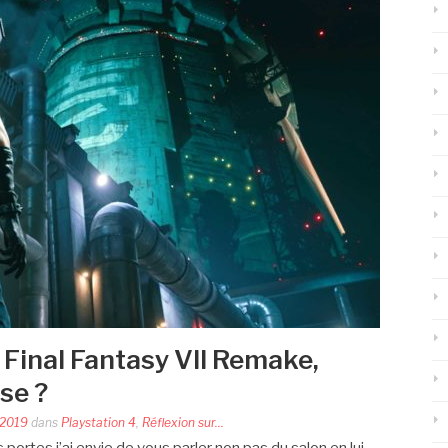
 Final Fantasy VII Remake,
se ?
 2019
dans
Playstation 4
,
Réflexion sur...
portes j’ai envie de vous parler non pas du salon en lui-