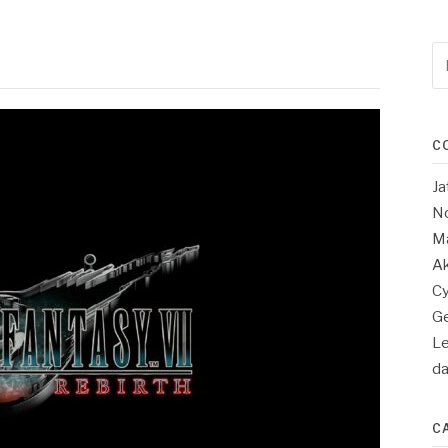
Re
po
:
C
Ja
No
Ma
Ak
Cy
Ge
Le
d
C