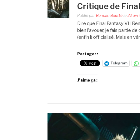
Critique de Fina
Publié par
Romain Boutté
le
22 avr
Dire que Final Fantasy VII R
bien l’avouer, je fais partie d
(enfin !) officialisé. Mais en vé
Partager :
Telegram
J’aime ça :