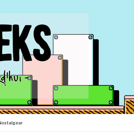
Nostalgear