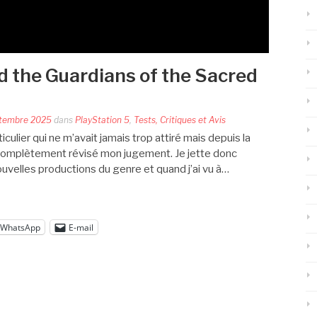
d the Guardians of the Sacred
tembre 2025
dans
PlayStation 5
,
Tests, Critiques et Avis
culier qui ne m’avait jamais trop attiré mais depuis la
i complètement révisé mon jugement. Je jette donc
uvelles productions du genre et quand j’ai vu à…
WhatsApp
E-mail