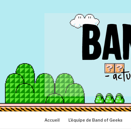
Aller
au
contenu
BAND OF GEEK
Actu Geek d'hier et d'aujourd'hui
Accueil
L’équipe de Band of Geeks