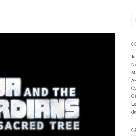
Re
po
:
C
Ja
No
Ma
Ak
Cy
Ge
Le
d
C