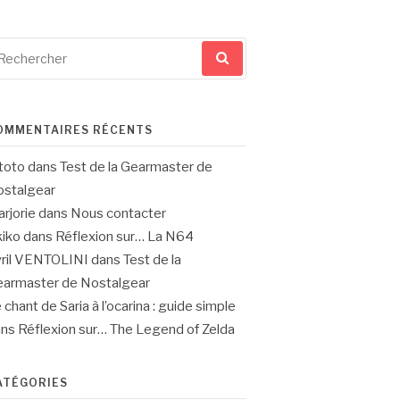
cherche
ur
OMMENTAIRES RÉCENTS
toto
dans
Test de la Gearmaster de
stalgear
rjorie
dans
Nous contacter
iko
dans
Réflexion sur… La N64
ril VENTOLINI
dans
Test de la
armaster de Nostalgear
 chant de Saria à l’ocarina : guide simple
ans
Réflexion sur… The Legend of Zelda
ATÉGORIES