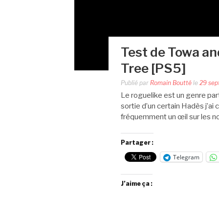
Test de Towa an
Tree [PS5]
Publié par
Romain Boutté
le
29 sep
Le roguelike est un genre parti
sortie d’un certain Hadès j’a
fréquemment un œil sur les no
Partager :
Telegram
J’aime ça :